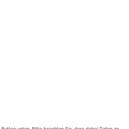
n Button unten. Bitte beachten Sie, dass dabei Daten an