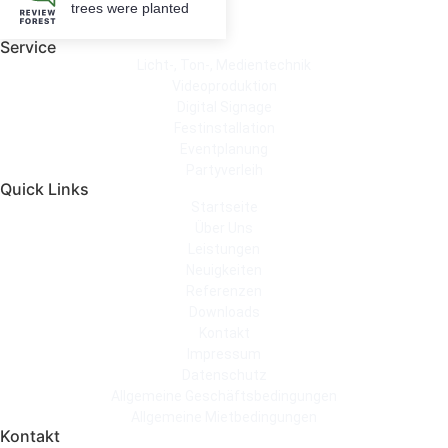
trees were planted
Service
Licht-, Ton-, Medientechnik
Videoproduktion
Digital Signage
Festinstallation
Eventplanung
Partyverleih
Quick Links
Startseite
Über Uns
Leistungen
Neuigkeiten
Referenzen
Downloads
Kontakt
Impressum
Datenschutz
Allgemeine Geschäftsbedingungen
Allgemeine Mietbedingungen
Kontakt