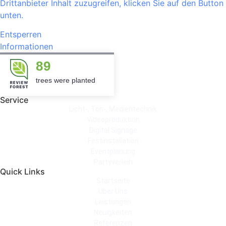
Drittanbieter Inhalt zuzugreifen, klicken Sie auf den Button
unten.
Entsperren
Informationen
89
trees were planted
Service
Licht-, Ton-, Medientechnik
Videoproduktion
Digital Signage
Festinstallation
Eventplanung
Partyverleih
Quick Links
Startseite
Über Uns
Leistungen
Neuigkeiten
Referenzen