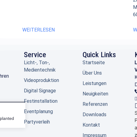
M
6
WEITERLESEN
W
Service
Quick Links
Licht-, Ton-,
Startseite
Medientechnik
V
Über Uns
Ihren
K
Videoproduktion
Leistungen
D
Digital Signage
Neuigkeiten
Festinstallation
Referenzen
Eventplanung
S
Downloads
planted
P
Partyverleih
Kontakt
a
z
Impressum